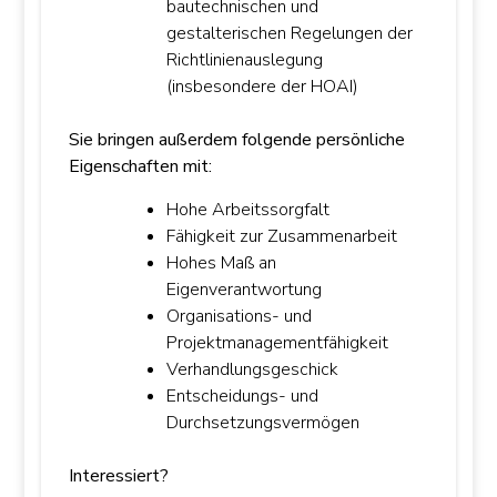
bautechnischen und
gestalterischen Regelungen der
powered by
cookie wordpress
plugin free
Richtlinienauslegung
(insbesondere der HOAI)
Sie bringen außerdem folgende persönliche
Eigenschaften mit:
Hohe Arbeitssorgfalt
Fähigkeit zur Zusammenarbeit
Hohes Maß an
Eigenverantwortung
Organisations- und
Projektmanagementfähigkeit
Verhandlungsgeschick
Entscheidungs- und
Durchsetzungsvermögen
Interessiert?