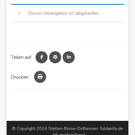
Dieses Jobangebot ist abgelaufen.
powered by
WPCookiePro
Teilen auf
Drucken
© Copyright 2024 Stellen-Börse-Osthessen. fuldainfo.de
OK
- fdi-mediendienst