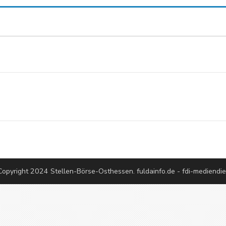
European Commission | Cookies Policy
powered by
WPCookiePro
opyright 2024 Stellen-Börse-Osthessen. fuldainfo.de - fdi-mediendi