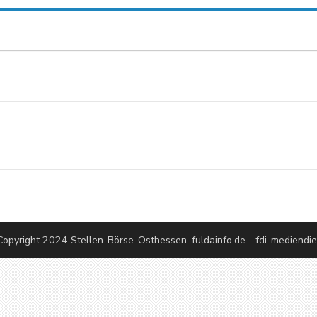
European Commission | Cookies Policy
powered by
WPCookiePro
opyright 2024 Stellen-Börse-Osthessen. fuldainfo.de - fdi-mediendi