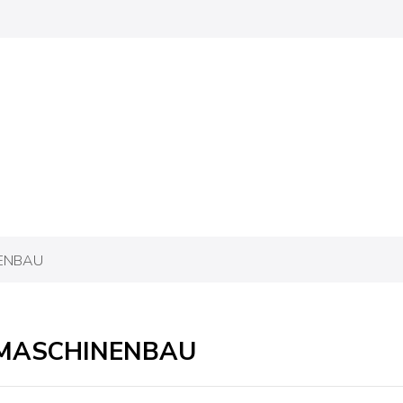
NENBAU
 MASCHINENBAU
OK