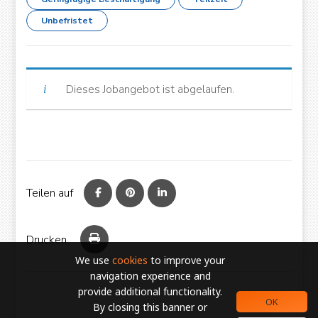
Unbefristet
European Commission | Cookies Policy
Dieses Jobangebot ist abgelaufen.
powered by
WPCookiePro
Teilen auf
Drucken
We use
cookies
to improve your
navigation experience and
provide additional functionality.
OK
By closing this banner or