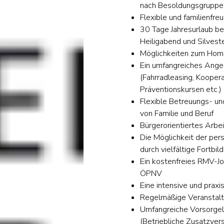
nach Besoldungsgrupp
Flexible und familienfreu
30 Tage Jahresurlaub be
Heiligabend und Silveste
Möglichkeiten zum Hom
Ein umfangreiches Angeb
(Fahrradleasing, Kooper
OK
Präventionskursen etc.)
Flexible Betreuungs- un
von Familie und Beruf
Bürgerorientiertes Arbe
European Commission | Cookies Policy
Die Möglichkeit der per
durch vielfältige Fortbi
Ein kostenfreies RMV-J
ÖPNV
Eine intensive und praxi
Regelmäßige Veranstalt
Umfangreiche Vorsorgele
powered by
WPCookiePro
(Betriebliche Zusatzvers