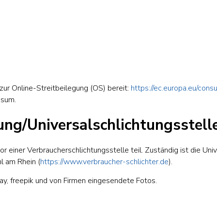
zur Online-Streitbeilegung (OS) bereit:
https://ec.europa.eu/cons
ssum.
ung/Universal­schlichtungs­stell
 einer Verbraucherschlichtungsstelle teil. Zuständig ist die Uni
l am Rhein (
https://www.verbraucher-schlichter.de
).
y, freepik und von Firmen eingesendete Fotos.