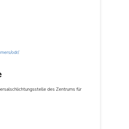
umers/odr/
.
e
versalschlichtungsstelle des Zentrums für