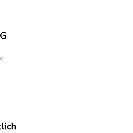
MG
st
powered by
cookie wordpress
plugin free
lich