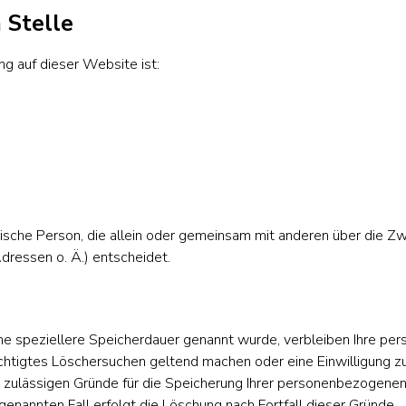
 Stelle
powered by
WPCookiePro
ng auf dieser Website ist:
istische Person, die allein oder gemeinsam mit anderen über die 
ressen o. Ä.) entscheidet.
ne speziellere Speicherdauer genannt wurde, verbleiben Ihre pe
echtigtes Löschersuchen geltend machen oder eine Einwilligung z
h zulässigen Gründe für die Speicherung Ihrer personenbezogenen
genannten Fall erfolgt die Löschung nach Fortfall dieser Gründe.