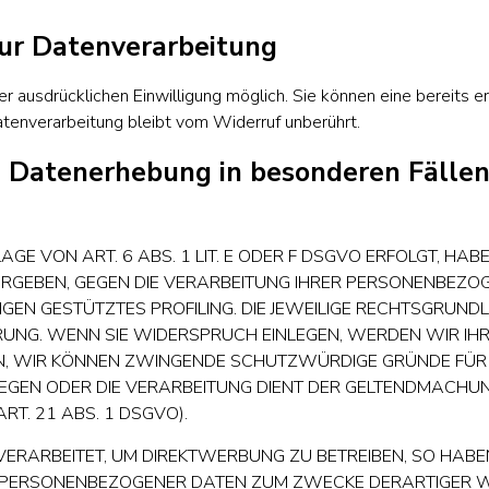
zur Datenverarbeitung
r ausdrücklichen Einwilligung möglich. Sie können eine bereits ert
tenverarbeitung bleibt vom Widerruf unberührt.
e Datenerhebung in besonderen Fälle
 VON ART. 6 ABS. 1 LIT. E ODER F DSGVO ERFOLGT, HABE
 ERGEBEN, GEGEN DIE VERARBEITUNG IHRER PERSONENBEZ
UNGEN GESTÜTZTES PROFILING. DIE JEWEILIGE RECHTSGRUND
RUNG. WENN SIE WIDERSPRUCH EINLEGEN, WERDEN WIR I
NN, WIR KÖNNEN ZWINGENDE SCHUTZWÜRDIGE GRÜNDE FÜR 
WIEGEN ODER DIE VERARBEITUNG DIENT DER GELTENDMACH
. 21 ABS. 1 DSGVO).
RARBEITET, UM DIREKTWERBUNG ZU BETREIBEN, SO HABEN
R PERSONENBEZOGENER DATEN ZUM ZWECKE DERARTIGER WE